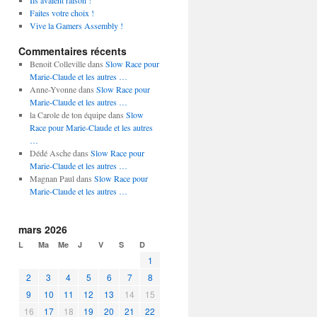
Ils avaient raison !
Faites votre choix !
Vive la Gamers Assembly !
Commentaires récents
Benoit Colleville dans
Slow Race pour
Marie-Claude et les autres …
Anne-Yvonne dans
Slow Race pour
Marie-Claude et les autres …
la Carole de ton équipe dans
Slow
Race pour Marie-Claude et les autres
…
Dédé Asche dans
Slow Race pour
Marie-Claude et les autres …
Magnan Paul dans
Slow Race pour
Marie-Claude et les autres …
mars 2026
L
Ma
Me
J
V
S
D
1
2
3
4
5
6
7
8
9
10
11
12
13
14
15
16
17
18
19
20
21
22