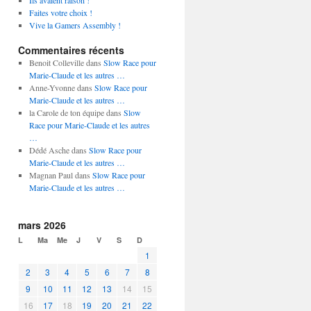
Ils avaient raison !
Faites votre choix !
Vive la Gamers Assembly !
Commentaires récents
Benoit Colleville dans
Slow Race pour
Marie-Claude et les autres …
Anne-Yvonne dans
Slow Race pour
Marie-Claude et les autres …
la Carole de ton équipe dans
Slow
Race pour Marie-Claude et les autres
…
Dédé Asche dans
Slow Race pour
Marie-Claude et les autres …
Magnan Paul dans
Slow Race pour
Marie-Claude et les autres …
mars 2026
L
Ma
Me
J
V
S
D
1
2
3
4
5
6
7
8
9
10
11
12
13
14
15
16
17
18
19
20
21
22