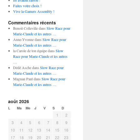
Ils avaient raison !
Faites votre choix !
Vive la Gamers Assembly !
Commentaires récents
Benoit Colleville dans
Slow Race pour
Marie-Claude et les autres …
Anne-Yvonne dans
Slow Race pour
Marie-Claude et les autres …
la Carole de ton équipe dans
Slow
Race pour Marie-Claude et les autres
…
Dédé Asche dans
Slow Race pour
Marie-Claude et les autres …
Magnan Paul dans
Slow Race pour
Marie-Claude et les autres …
août 2026
L
Ma
Me
J
V
S
D
1
2
3
4
5
6
7
8
9
10
11
12
13
14
15
16
17
18
19
20
21
22
23