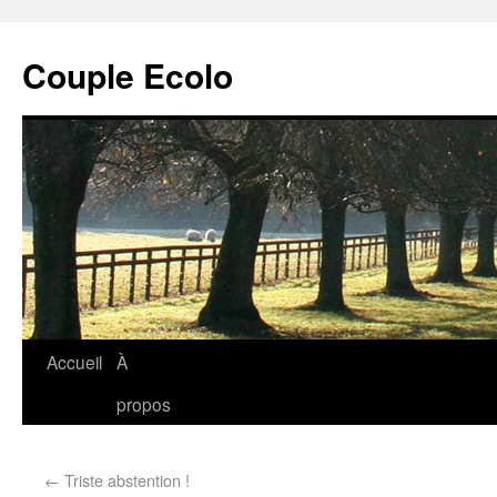
Couple Ecolo
Accueil
À
propos
←
Triste abstention !