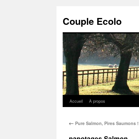
Couple Ecolo
Accueil
À propos
←
Pure Salmon, Pires Saumons !
papotages Salmon