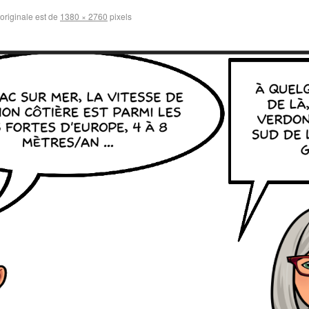
 originale est de
1380 × 2760
pixels