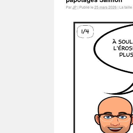
Par
JP
|
Publié le
25 mars 2026
|
La taille