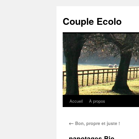
Couple Ecolo
Accueil
À propos
←
Bon, propre et juste !
papotages Bio