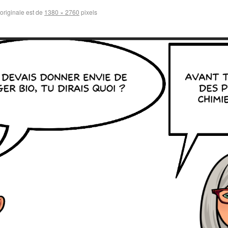
 originale est de
1380 × 2760
pixels