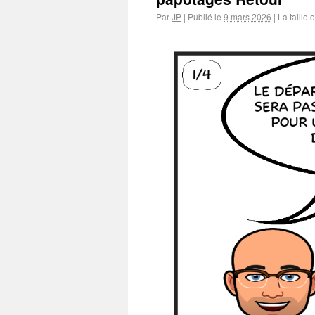
Par
JP
|
Publié le
9 mars 2026
|
La taille 