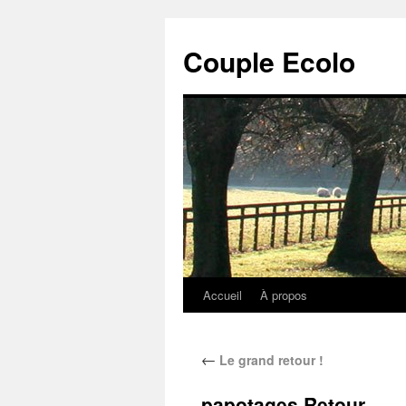
Couple Ecolo
Accueil
À propos
←
Le grand retour !
papotages Retour