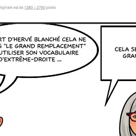
originale est de
1380 × 2760
pixels